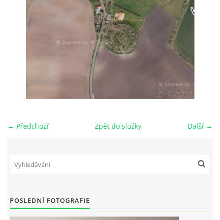
FOTOALBUM
OBCHODNÍ PODMÍNKY
ZÁSADY ZPRACOVÁNÍ OSOBNÍCH ÚDAJŮ
POZEMEK NA PRODEJ MLADÁ BOLESLAV-VALY
← Předchozí
Zpět do složky
Další →
STAVEBNÍ PRÁCE
Podzámecká 1269
29306 Kosmonosy
Mladá Boleslav
00420 602 836 754
POSLEDNÍ FOTOGRAFIE
info@mbjaro.com