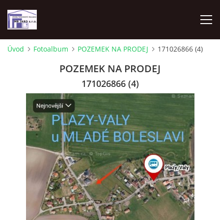
Úvod
Fotoalbum
POZEMEK NA PRODEJ
171026866 (4)
ÚVOD
POZEMEK NA PRODEJ
171026866 (4)
UBYTOVÁNÍ - APARTMÁN 70M2 2KK
PRODEJ POZEMEK MLADÁ BOLESLAV
ANHYDRITOVÉ PODLAHY
ÚČETNICTVÍ
ADRESA FIRMY - KONTAKT- REZERVACE