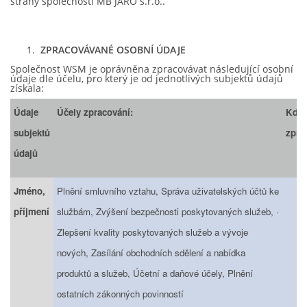
strany společnosti MB JARO s.r.o..
ZPRACOVÁVANÉ OSOBNÍ ÚDAJE
© 2026 eStránky.cz
|
RSS
Společnost WSM je oprávněna zpracovávat následující osobní
údaje dle účelu, pro který je od jednotlivých subjektů údajů
získala:
Údaje
Účely zpracování:
Kde 
subjektů
zpra
údajů
Jméno,
Plnění smluvního vztahu, Správa uživatelských účtů ke
příjmení
službám, Zvýšení bezpečnosti poskytovaných služeb, ·
Zlepšení kvality poskytovaných služeb a vývoje
nových, Zasílání obchodních sdělení a nabídka
produktů a služeb, Účetní a daňové účely, Plnění
ostatních zákonných povinností