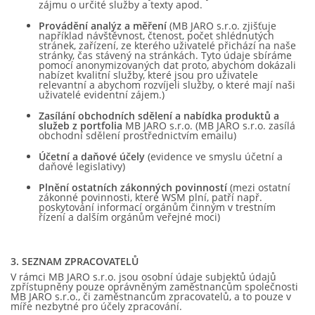
zájmu o určité služby a texty apod.
Provádění analýz a měření
(MB JARO s.r.o. zjišťuje
například návštěvnost, čtenost, počet shlédnutých
stránek, zařízení, ze kterého uživatelé přichází na naše
stránky, čas stávený na stránkách. Tyto údaje sbíráme
pomocí anonymizovaných dat proto, abychom dokázali
nabízet kvalitní služby, které jsou pro uživatele
relevantní a abychom rozvíjeli služby, o které mají naši
uživatelé evidentní zájem.)
Zasílání obchodních sdělení a nabídka produktů a
služeb z portfolia
MB JARO s.r.o. (MB JARO s.r.o. zasílá
obchodní sdělení prostřednictvím emailu)
Účetní a daňové účely
(evidence ve smyslu účetní a
daňové legislativy)
Plnění ostatních zákonných povinností
(mezi ostatní
zákonné povinnosti, které WSM plní, patří např.
poskytování informací orgánům činným v trestním
řízení a dalším orgánům veřejné moci)
3.
SEZNAM ZPRACOVATELŮ
V rámci MB JARO s.r.o. jsou osobní údaje subjektů údajů
zpřístupněny pouze oprávněným zaměstnancům společnosti
MB JARO s.r.o., či zaměstnancům zpracovatelů, a to pouze v
míře nezbytné pro účely zpracování.