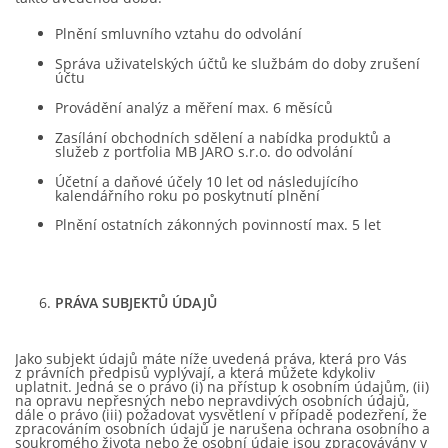
Plnění smluvního vztahu do odvolání
Správa uživatelských účtů ke službám do doby zrušení
účtu
Provádění analýz a měření max. 6 měsíců
Zasílání obchodních sdělení a nabídka produktů a
služeb z portfolia MB JARO s.r.o. do odvolání
Účetní a daňové účely 10 let od následujícího
kalendářního roku po poskytnutí plnění
Plnění ostatních zákonných povinností max. 5 let
PRÁVA SUBJEKTŮ ÚDAJŮ
Jako subjekt údajů máte níže uvedená práva, která pro Vás
z právních předpisů vyplývají, a která můžete kdykoliv
uplatnit. Jedná se o právo (i) na přístup k osobním údajům, (ii)
na opravu nepřesných nebo nepravdivých osobních údajů,
dále o právo (iii) požadovat vysvětlení v případě podezření, že
zpracováním osobních údajů je narušena ochrana osobního a
soukromého života nebo že osobní údaje jsou zpracovávány v