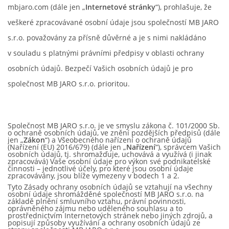
mbjaro.com (dále jen „
Internetové stránky
“), prohlašuje, že
FOTOALBUM
veškeré zpracovávané osobní údaje jsou společností MB JARO
s.r.o. považovány za přísně důvěrné a je s nimi nakládáno
OBCHODNÍ PODMÍNKY
v souladu s platnými právními předpisy v oblasti ochrany
osobních údajů. Bezpečí Vašich osobních údajů je pro
ZÁSADY ZPRACOVÁNÍ OSOBNÍCH ÚDAJŮ
společnost MB JARO s.r.o. prioritou.
POZEMEK NA PRODEJ MLADÁ BOLESLAV-VALY
Společnost MB JARO s.r.o. je ve smyslu zákona č. 101/2000 Sb.
o ochraně osobních údajů, ve znění pozdějších předpisů (dále
jen „
Zákon
“) a Všeobecného nařízení o ochraně údajů
STAVEBNÍ PRÁCE
(Nařízení (EU) 2016/679) (dále jen „
Nařízení
“), správcem Vašich
osobních údajů, tj. shromažďuje, uchovává a využívá (i jinak
Podzámecká 1269
zpracovává) Vaše osobní údaje pro výkon své podnikatelské
29306 Kosmonosy
činnosti – jednotlivé účely, pro které jsou osobní údaje
zpracovávány, jsou blíže vymezeny v bodech 1 a 2.
Mladá Boleslav
Tyto Zásady ochrany osobních údajů se vztahují na všechny
osobní údaje shromážděné společností MB JARO s.r.o. na
základě plnění smluvního vztahu, právní povinnosti,
00420 602 836 754
oprávněného zájmu nebo uděleného souhlasu a to
prostřednictvím Internetových stránek nebo jiných zdrojů, a
info@mbjaro.com
popisují způsoby využívání a ochrany osobních údajů ze