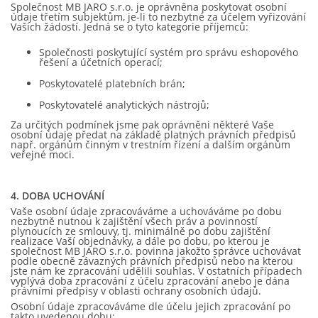
Společnost MB JARO s.r.o. je oprávněna poskytovat osobní
údaje třetím subjektům, je-li to nezbytné za účelem vyřizování
Vašich žádostí. Jedná se o tyto kategorie příjemců:
Společnosti poskytující systém pro správu eshopového
řešení a účetních operací;
Poskytovatelé platebních brán;
Poskytovatelé analytických nástrojů;
Za určitých podmínek jsme pak oprávněni některé Vaše
osobní údaje předat na základě platných právních předpisů
např. orgánům činným v trestním řízení a dalším orgánům
veřejné moci.
4.
DOBA UCHOVÁNÍ
Vaše osobní údaje zpracováváme a uchováváme po dobu
nezbytně nutnou k zajištění všech práv a povinností
plynoucích ze smlouvy, tj. minimálně po dobu zajištění
realizace Vaší objednávky, a dále po dobu, po kterou je
společnost MB JARO s.r.o. povinna jakožto správce uchovávat
podle obecně závazných právních předpisů nebo na kterou
jste nám ke zpracování udělili souhlas. V ostatních případech
vyplývá doba zpracování z účelu zpracování anebo je dána
právními předpisy v oblasti ochrany osobních údajů.
Osobní údaje zpracováváme dle účelu jejich zpracování po
takto uvedenou dobu: