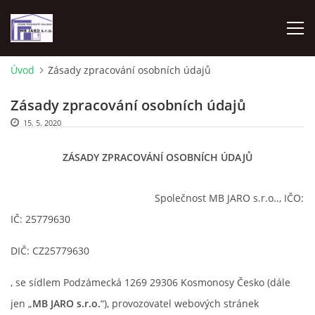
Úvod
Zásady zpracování osobních údajů
ÚVOD
Zásady zpracování osobních údajů
15. 5. 2020
UBYTOVÁNÍ - APARTMÁN 70M2 2KK
ZÁSADY ZPRACOVÁNÍ OSOBNÍCH ÚDAJŮ
PRODEJ POZEMEK MLADÁ BOLESLAV
Společnost MB JARO s.r.o.., IČO:
ANHYDRITOVÉ PODLAHY
IČ: 25779630
DIČ: CZ25779630
ÚČETNICTVÍ
, se sídlem Podzámecká 1269 29306 Kosmonosy Česko (dále
ADRESA FIRMY - KONTAKT- REZERVACE
jen „
MB JARO s.r.o.
“), provozovatel webových stránek