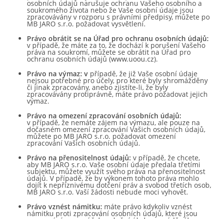
osobních údajů narušuje ochranu Vašeho osobního a
soukromého života nebo že Vaše osobní údaje jsou
zpracovávány v rozporu s právními předpisy, můžete po
MB JARO s.r.o.
požadovat vysvětlení.
Právo obrátit se na Úřad pro ochranu osobních údajů:
v případě, že máte za to, že dochází k porušení Vašeho
práva na soukromí, můžete se obrátit na Úřad pro
ochranu osobních údajů (www.uoou.cz).
Právo na výmaz: v
případě, že již Vaše osobní údaje
nejsou potřebné pro účely, pro které byly shromážděny
či jinak zpracovány, anebo zjistíte-li, že byly
zpracovávány protiprávně, máte právo požadovat jejich
výmaz.
Právo na omezení zpracování osobních údajů:
v případě, že nemáte zájem na výmazu, ale pouze na
dočasném omezení zpracování Vašich osobních údajů,
můžete po
MB JARO s.r.o.
požadovat omezení
zpracování Vašich osobních údajů.
Právo na přenositelnost údajů:
v případě, že chcete,
aby MB JARO s.r.o. Vaše osobní údaje předala třetími
subjektu, můžete využít svého práva na přenositelnost
údajů. V případě, že by výkonem tohoto práva mohlo
dojít k nepříznivému dotčení práv a svobod třetích osob,
MB JARO s.r.o. Vaší žádosti nebude moci vyhovět.
Právo vznést námitku:
máte právo kdykoliv vznést
námitku proti zpracování osobních údajů, které jsou