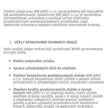
Osobní údaje jsou MB JARO s.r.o. zpracovávány jak manuálně,
tak automatizovaně. Společnost MB JARO s.r.o. je oprávněna
shromažďovat, uchovávat a využívat určité informace
prostřednictvím automatizovaných prostředků, např.
statistické informace kdykoliv navštívíte Internetové stránky.
ÚČELY ZPRACOVÁNÍ OSOBNÍCH ÚDAJŮ
Vaše osobní údaje mohou být společností WSM zpracovávány
pro tyto účely:
Plnění smluvního vztahu
Správa uživatelských účtů ke službám
Zvýšení bezpečnosti poskytovaných služeb
(MB JARO
s.r.o. zvyšuje bezpečnost svých služeb v oblasti online
přihlašování k uživatelským účtům, ztotožnění uživatele)
Zlepšení kvality poskytovaných služeb a vývoje
nových
MB JARO s.r.o. zlepšuje kvalitu svých služeb
(webové stránky, soutěže, apod.). K vývoji nových služeb
a zlepšování stávajících dochází pomocí zjišťování
potřeb a přání uživatelů prostřednictvím telefonních
hovorů, dotazníků, analýz na webových stránkách,