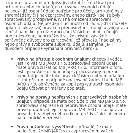
rozporu s právními předpisy, (iv) obrátit se na Úřad pro
ochranu osobních údajů, (v) na výmaz osobních údajů,
nejsou-li již osobní údaje potřebné pro účely, pro které byly
shromážděny či jinak zpracovány, anebo zjistí-li se, že byly
zpracovávány protiprávně, (vi) na omezení zpracování
osobních údajů. Nejpozději s účinností od 25. 5. 2018 můžete
uplatnit taktéž (vii) právo na přenositelnost údajů a (viii) právo
vznést námitku, po níž zpracování Vašich osobních údajů
bude ukončeno, neprokáže-li se, že existují závažné
oprávněné důvody pro zpracování, jež převažují nad zájmy
nebo právy a svobodami subjektu údajů, zejména, je-li
důvodem případné vymáhání právních nároků.
Právo na přístup k osobním údajům:
chcete-li vědět,
jestli o Vás
MB JARO s.r.o.
zpracovává osobní údaje,
máte právo získat od
MB JARO s.r.o.
informace o tom,
jestli jsou Vaše osobní údaje zpracovávány, a pokud
tomu tak je, máte také právo k Vašim osobním údajům
získat přístup. V případě opakované žádosti bude
MB
JARO s.r.o.
oprávněna za kopii poskytnutých osobních
údajů účtovat přiměřený poplatek.
Právo na opravu nepřesných a nepravdivých osobních
údajů:
v případě, že máte pocit, že o Vás
MB JARO s.r.o.
zpracovává nepřesné či nepravdivé osobní údaje, máte
právo požadovat jejich opravu.
MB JARO s.r.o.
opravu
provede bez zbytečného odkladu, vždy však s ohledem
na technické možnosti.
Právo požadovat vysvětlení:
v případě, že máte
podezření, že
MB JARO s.r.o.
zpracováním Vašich