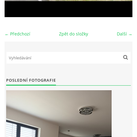
FOTOALBUM
OBCHODNÍ PODMÍNKY
← Předchozí
Zpět do složky
Další →
ZÁSADY ZPRACOVÁNÍ OSOBNÍCH ÚDAJŮ
POZEMEK NA PRODEJ MLADÁ BOLESLAV-VALY
POSLEDNÍ FOTOGRAFIE
STAVEBNÍ PRÁCE
Podzámecká 1269
29306 Kosmonosy
Mladá Boleslav
00420 602 836 754
info@mbjaro.com