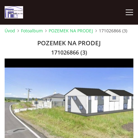
Úvod
Fotoalbum
POZEMEK NA PRODEJ
171026866 (3)
ÚVOD
POZEMEK NA PRODEJ
171026866 (3)
UBYTOVÁNÍ - APARTMÁN 70M2 2KK
PRODEJ POZEMEK MLADÁ BOLESLAV
ANHYDRITOVÉ PODLAHY
ÚČETNICTVÍ
ADRESA FIRMY - KONTAKT- REZERVACE