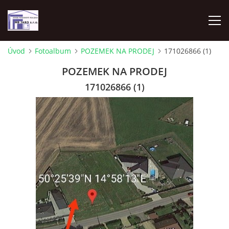
Úvod
Fotoalbum
POZEMEK NA PRODEJ
171026866 (1)
ÚVOD
POZEMEK NA PRODEJ
171026866 (1)
UBYTOVÁNÍ - APARTMÁN 70M2 2KK
PRODEJ POZEMEK MLADÁ BOLESLAV
ANHYDRITOVÉ PODLAHY
ÚČETNICTVÍ
ADRESA FIRMY - KONTAKT- REZERVACE