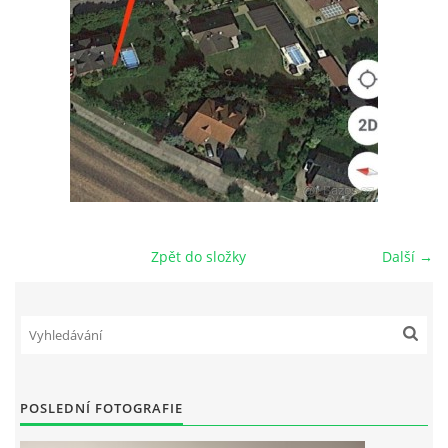
FOTOALBUM
OBCHODNÍ PODMÍNKY
ZÁSADY ZPRACOVÁNÍ OSOBNÍCH ÚDAJŮ
POZEMEK NA PRODEJ MLADÁ BOLESLAV-VALY
Zpět do složky
Další →
STAVEBNÍ PRÁCE
Podzámecká 1269
29306 Kosmonosy
Mladá Boleslav
00420 602 836 754
POSLEDNÍ FOTOGRAFIE
info@mbjaro.com