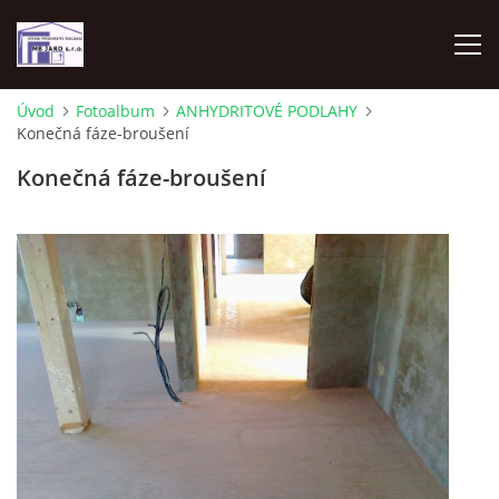
Úvod
Fotoalbum
ANHYDRITOVÉ PODLAHY
Konečná fáze-broušení
ÚVOD
Konečná fáze-broušení
UBYTOVÁNÍ - APARTMÁN 70M2 2KK
PRODEJ POZEMEK MLADÁ BOLESLAV
ANHYDRITOVÉ PODLAHY
ÚČETNICTVÍ
ADRESA FIRMY - KONTAKT- REZERVACE