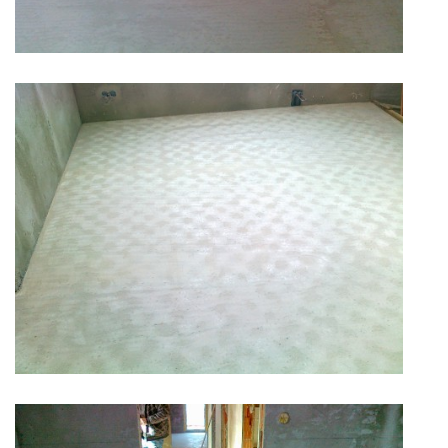
FOTOALBUM
OBCHODNÍ PODMÍNKY
ZÁSADY ZPRACOVÁNÍ OSOBNÍCH ÚDAJŮ
POZEMEK NA PRODEJ MLADÁ BOLESLAV-VALY
STAVEBNÍ PRÁCE
Podzámecká 1269
29306 Kosmonosy
Mladá Boleslav
00420 602 836 754
info@mbjaro.com