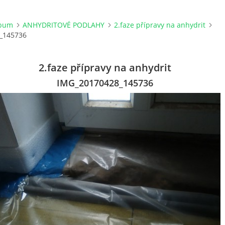
lbum
ANHYDRITOVÉ PODLAHY
2.faze přípravy na anhydrit
_145736
2.faze přípravy na anhydrit
IMG_20170428_145736