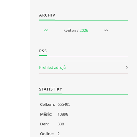
ARCHIV
<<
květen /
2026
>>
RSS
Přehled zdrojů
STATISTIKY
Celkem:
655495
Měsíc:
10898
Den:
338
Online:
2