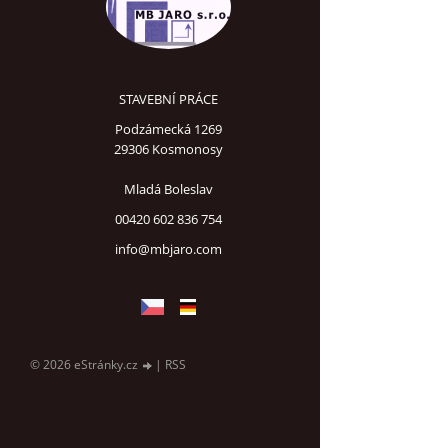
STAVEBNÍ PRÁCE
Podzámecká 1269
29306 Kosmonosy
Mladá Boleslav
00420 602 836 754
info@mbjaro.com
© 2026 eStránky.cz
|
RSS