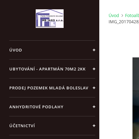
Úvod
Fotoa
IMG_20170428
ÚVOD
UBYTOVÁNÍ - APARTMÁN 70M2 2KK
PRODEJ POZEMEK MLADÁ BOLESLAV
ANHYDRITOVÉ PODLAHY
ÚČETNICTVÍ