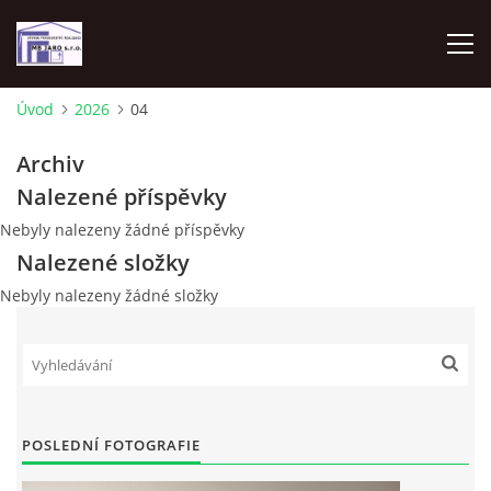
Úvod
2026
04
ÚVOD
Archiv
Nalezené příspěvky
FOTOALBUM
Nebyly nalezeny žádné příspěvky
Nalezené složky
Nebyly nalezeny žádné složky
STAVEBNÍ PRÁCE
Podzámecká 1269
29306 Kosmonosy
Mladá Boleslav
POSLEDNÍ FOTOGRAFIE
00420 602 836 754
info@mbjaro.com