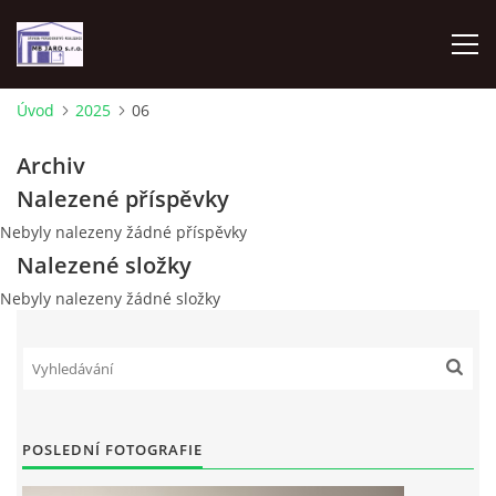
Úvod
2025
06
ÚVOD
Archiv
Nalezené příspěvky
FOTOALBUM
Nebyly nalezeny žádné příspěvky
Nalezené složky
Nebyly nalezeny žádné složky
STAVEBNÍ PRÁCE
Podzámecká 1269
29306 Kosmonosy
Mladá Boleslav
POSLEDNÍ FOTOGRAFIE
00420 602 836 754
info@mbjaro.com